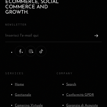
ECOMMERCE, SOCIAL
COMMERCE AND
GROWTH.
NEWSLETTER
Inserisci l'e-mail qui
SERVICES
COMPANY
Home
Search
Gestionale
Conformità GPDR
Camerino Virtuale
Garanzia di Acquisto